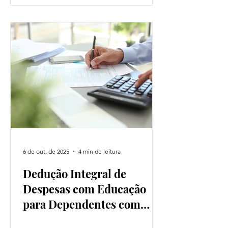
da economia e as transformações no
mundo do trabalho consolidaram o
teletrabalho como uma modalidade...
6 de out. de 2025
4 min de leitura
Dedução Integral de
Despesas com Educação
para Dependentes com
Autismo no Imposto de
Uma importante decisão judicial