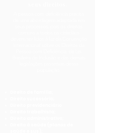
seus direitos.
A pessoa com deficiência precisa
de uma abordagem adaptada em
seus processos, pois os direitos
comuns a todos os cidadãos
devem ser lidos à luz da Convenção
Internacional sobre os Direitos da
Pessoa com Deficiência, da Lei
Brasileira de Inclusão e das demais
legislações protetivas dessa
população.
Direito de família;
Direito sucessório;
Direito previdenciário
Direito trabalhista;
Direito administrativo;
Direito à saúde (planos de
saúde e sus);