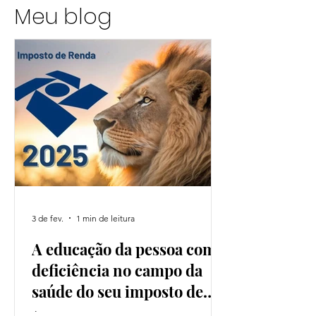
Meu blog
3 de fev.
1 min de leitura
A educação da pessoa com
deficiência no campo da
saúde do seu imposto de
renda!