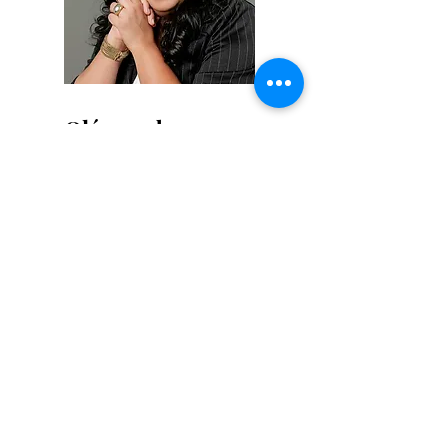
Olá, que bom ver
você por aqui!
Gostou do texto? Deixe
seu comentário por aqui.
Leia Mais
Fique por dentro
de todos os posts